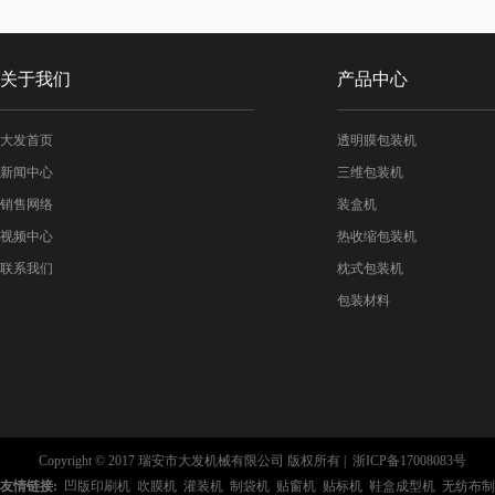
关于我们
产品中心
大发首页
透明膜包装机
新闻中心
三维包装机
销售网络
装盒机
视频中心
热收缩包装机
联系我们
枕式包装机
包装材料
Copyright © 2017 瑞安市大发机械有限公司 版权所有 |
浙ICP备17008083号
友情链接:
凹版印刷机
吹膜机
灌装机
制袋机
贴窗机
贴标机
鞋盒成型机
无纺布制