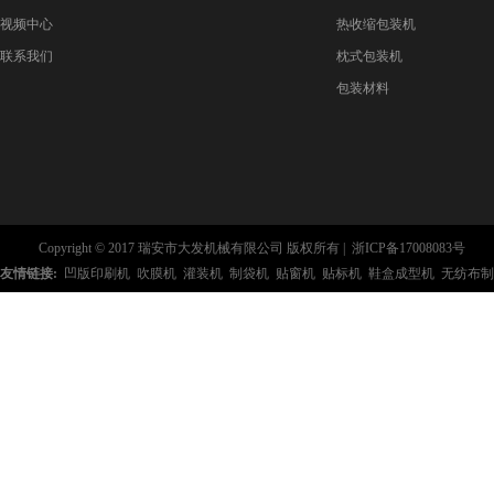
视频中心
热收缩包装机
联系我们
枕式包装机
包装材料
Copyright © 2017 瑞安市大发机械有限公司 版权所有 |
浙ICP备17008083号
友情链接:
凹版印刷机
吹膜机
灌装机
制袋机
贴窗机
贴标机
鞋盒成型机
无纺布制