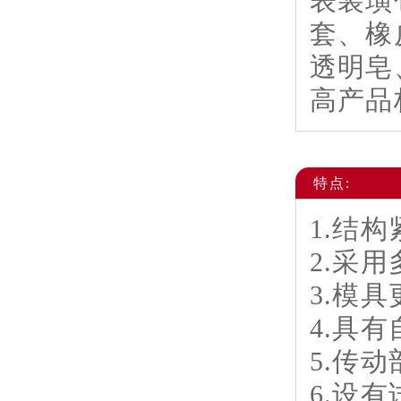
表装璜
套、橡
透明皂
高产品
特点:
1.结
2.采
3.模
4.具
5.传
6.设