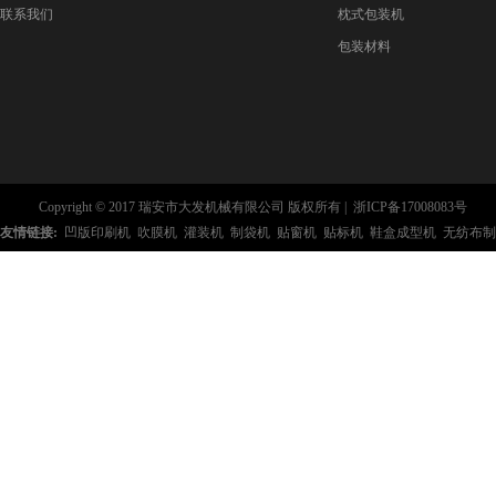
联系我们
枕式包装机
包装材料
Copyright © 2017 瑞安市大发机械有限公司 版权所有 |
浙ICP备17008083号
友情链接:
凹版印刷机
吹膜机
灌装机
制袋机
贴窗机
贴标机
鞋盒成型机
无纺布制