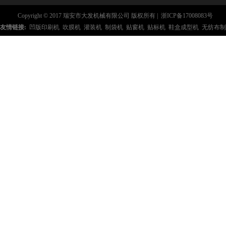
Copyright © 2017 瑞安市大发机械有限公司 版权所有 |
浙ICP备17008083号
友情链接:
凹版印刷机
吹膜机
灌装机
制袋机
贴窗机
贴标机
鞋盒成型机
无纺布制