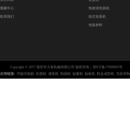
视频中心
热收缩包装机
联系我们
枕式包装机
包装材料
Copyright © 2017 瑞安市大发机械有限公司 版权所有 |
浙ICP备17008083号
友情链接:
凹版印刷机
吹膜机
灌装机
制袋机
贴窗机
贴标机
鞋盒成型机
无纺布制