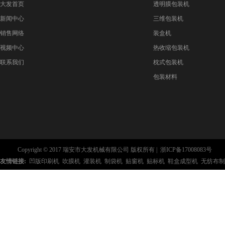
大发首页
透明膜包装机
新闻中心
三维包装机
销售网络
装盒机
视频中心
热收缩包装机
联系我们
枕式包装机
包装材料
Copyright © 2017 瑞安市大发机械有限公司 版权所有 |
浙ICP备17008083号
友情链接:
凹版印刷机
吹膜机
灌装机
制袋机
贴窗机
贴标机
鞋盒成型机
无纺布制