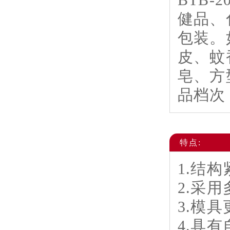
BTB
健品、
包装。
皮、蚊
皂、方
品档次
特点:
1.结
2.采
3.模
4.具